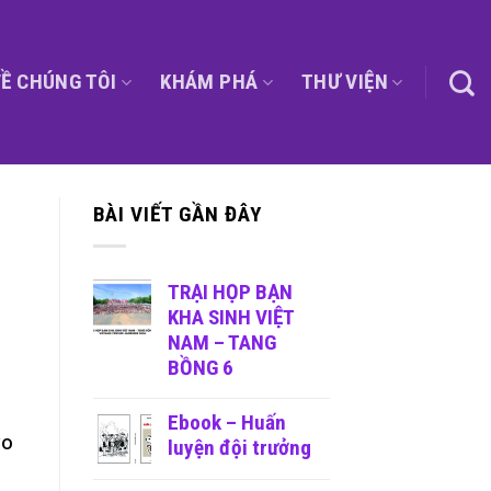
Ề CHÚNG TÔI
KHÁM PHÁ
THƯ VIỆN
BÀI VIẾT GẦN ĐÂY
TRẠI HỌP BẠN
KHA SINH VIỆT
NAM – TANG
BỒNG 6
Ebook – Huấn
ào
luyện đội trưởng