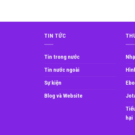
TIN TỨC
TH
Tin trong nước
Nhạ
Tin nước ngoài
Hìn
Sự kiện
Ebo
Blog và Website
Jot
Tiể
hại