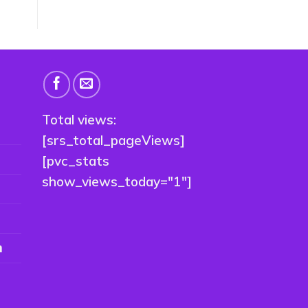
Total views:
[srs_total_pageViews]
[pvc_stats
show_views_today="1"]
n