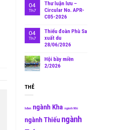
Thư luận lưu –
04
Circular No. APR-
Th7
C05-2026
Thiếu đoàn Phù Sa
04
xuất du
Th7
28/06/2026
Hội bầy miền
2/2026
THẺ
ngành Kha
hđvn
ngành Nhi
ngành
ngành Thiếu