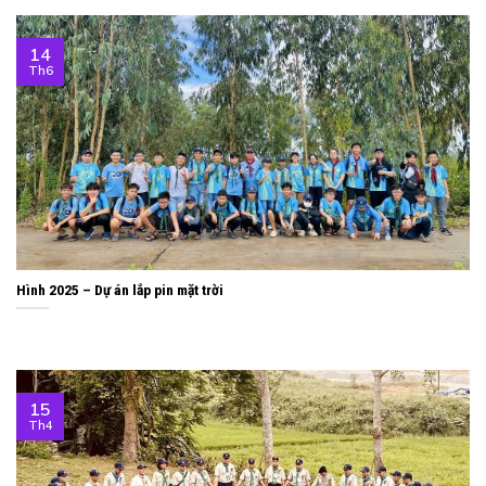
14
Th6
Hình 2025 – Dự án lắp pin mặt trời
15
Th4