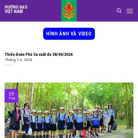
Skip
HƯỚNG ĐẠO
to
VIỆT NAM
content
HÌNH ẢNH VÀ VIDEO
Thiếu đoàn Phù Sa xuất du 28/06/2026
Tháng 7 4, 2026
15
Th6