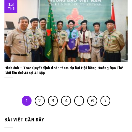
13
Th8
Hình ảnh – Trao Quyết định đoàn tham dự Đại Hội Đồng Hướng Đạo Thế
Giới lần thứ 43 tại Ai Cập
1
2
3
4
…
6
BÀI VIẾT GẦN ĐÂY