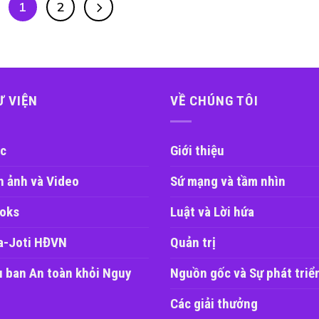
1
2
Ư VIỆN
VỀ CHÚNG TÔI
c
Giới thiệu
h ảnh và Video
Sứ mạng và tầm nhìn
oks
Luật và Lời hứa
a-Joti HĐVN
Quản trị
u ban An toàn khỏi Nguy
Nguồn gốc và Sự phát triể
Các giải thưởng