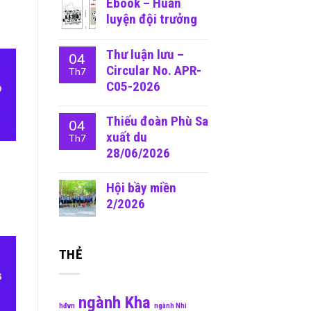
Ebook – Huấn
luyện đội trưởng
Thư luận lưu –
04
Circular No. APR-
Th7
C05-2026
Thiếu đoàn Phù Sa
04
xuất du
Th7
28/06/2026
Hội bầy miền
2/2026
THẺ
ngành Kha
hđvn
ngành Nhi