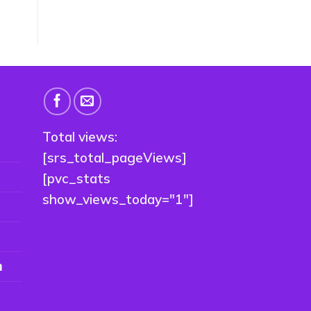
Total views:
[srs_total_pageViews]
[pvc_stats
show_views_today="1"]
n