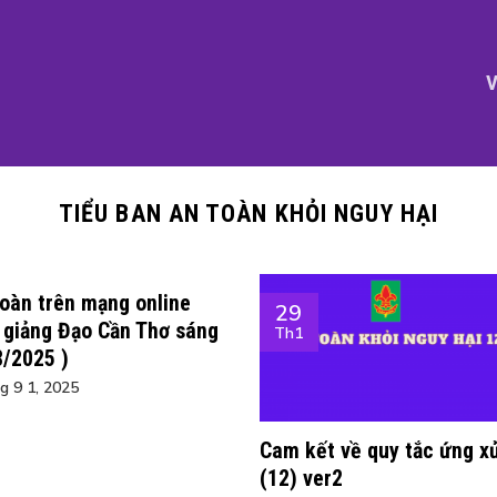
V
TIỂU BAN AN TOÀN KHỎI NGUY HẠI
toàn trên mạng online
29
i giảng Đạo Cần Thơ sáng
Th1
8/2025 )
g 9 1, 2025
Cam kết về quy tắc ứng x
(12) ver2