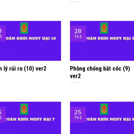
8
28
1
Th1
 lý rủi ro (10) ver2
Phòng chống bắt cóc (9)
ver2
6
25
1
Th1