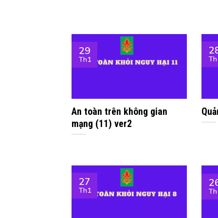
2
29
Th
Th1
An toàn trên không gian
Quản
mạng (11) ver2
27
2
Th1
Th