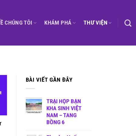
Ề CHÚNG TÔI
KHÁM PHÁ
THƯ VIỆN
BÀI VIẾT GẦN ĐÂY
TRẠI HỌP BẠN
KHA SINH VIỆT
NAM – TANG
BỒNG 6
ử