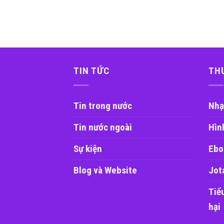
TIN TỨC
TH
Tin trong nước
Nhạ
Tin nước ngoài
Hìn
Sự kiện
Ebo
Blog và Website
Jot
Tiể
hại