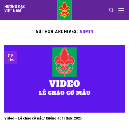
Skip
HƯỚNG ĐẠO
to
VIỆT NAM
content
AUTHOR ARCHIVES:
ADMIN
06
Th5
Video – Lễ chào cờ mẫu/ Xưởng nghi thức 2025