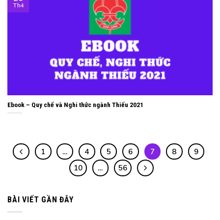
Th4
Ebook – Quy chế và Nghi thức ngành Thiếu 2021
1
…
4
5
6
7
8
9
10
…
56
BÀI VIẾT GẦN ĐÂY