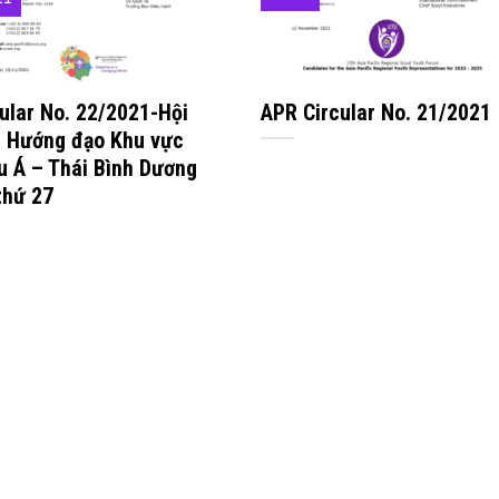
cular No. 22/2021-Hội
APR Circular No. 21/2021
ị Hướng đạo Khu vực
u Á – Thái Bình Dương
thứ 27