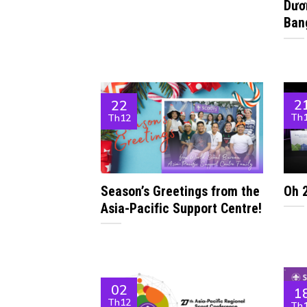
Dươ
Ban
2
22
Th
Th12
Season’s Greetings from the
Oh 
Asia-Pacific Support Centre!
02
1
Th12
Th