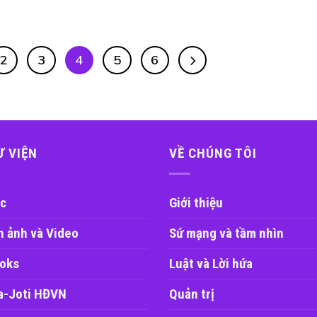
2
3
4
5
6
Ư VIỆN
VỀ CHÚNG TÔI
c
Giới thiệu
h ảnh và Video
Sứ mạng và tầm nhìn
oks
Luật và Lời hứa
a-Joti HĐVN
Quản trị