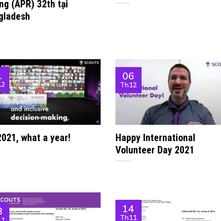
ng (APR) 32th tại
gladesh
1
06
12
Th12
2021, what a year!
Happy International
Volunteer Day 2021
14
8
Th11
11