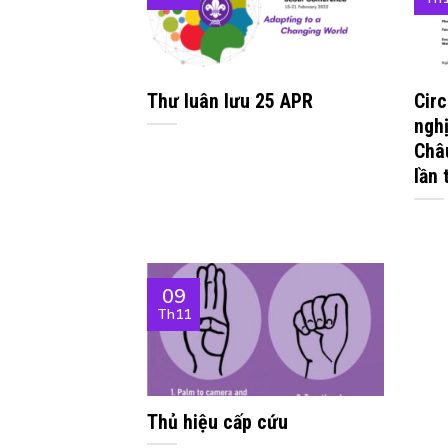
Thư luân lưu 25 APR
Cir
ngh
Châ
lần 
09
Th11
Thủ hiệu cấp cứu