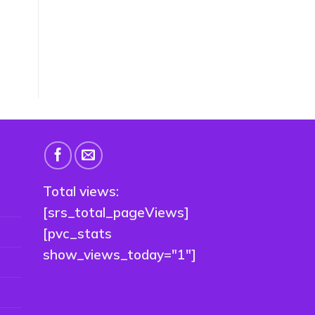
Total views:
[srs_total_pageViews]
[pvc_stats
show_views_today="1"]