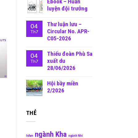
Ebook – Huấn
luyện đội trưởng
Thư luận lưu –
04
Circular No. APR-
Th7
C05-2026
Thiếu đoàn Phù Sa
04
xuất du
Th7
28/06/2026
Hội bầy miền
2/2026
THẺ
ngành Kha
hđvn
ngành Nhi