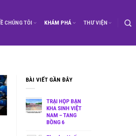
Ề CHÚNG TÔI
KHÁM PHÁ
THƯ VIỆN
BÀI VIẾT GẦN ĐÂY
TRẠI HỌP BẠN
KHA SINH VIỆT
NAM – TANG
BỒNG 6