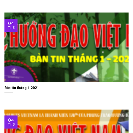
04
Th6
Bản tin tháng 1 2021
04
Th6