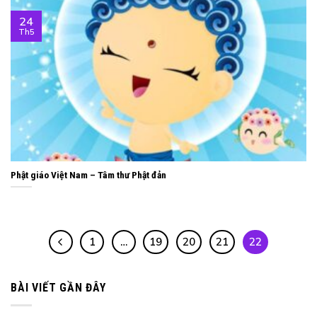
24
Th5
Phật giáo Việt Nam – Tâm thư Phật đản
1
…
19
20
21
22
BÀI VIẾT GẦN ĐÂY