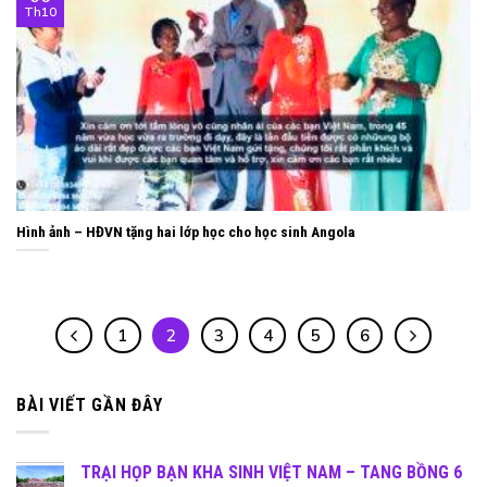
Th10
Hình ảnh – HĐVN tặng hai lớp học cho học sinh Angola
1
2
3
4
5
6
BÀI VIẾT GẦN ĐÂY
TRẠI HỌP BẠN KHA SINH VIỆT NAM – TANG BỒNG 6