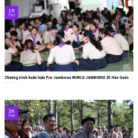
19
Th7
Chương trình huấn luận Pre-Jamboree WORLD JAMBOREE 25 Hàn Quốc
26
Th5