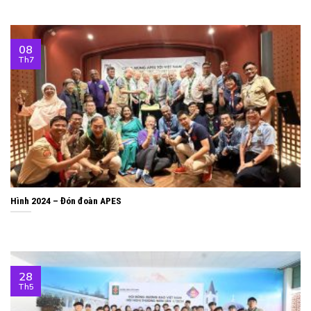
08
Th7
Hình 2024 – Đón đoàn APES
28
Th5