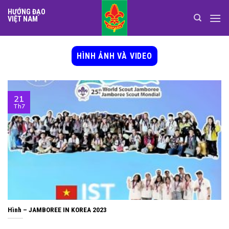
Skip
HƯỚNG ĐẠO
to
VIỆT NAM
content
HÌNH ẢNH VÀ VIDEO
21
Th7
Hình – JAMBOREE IN KOREA 2023