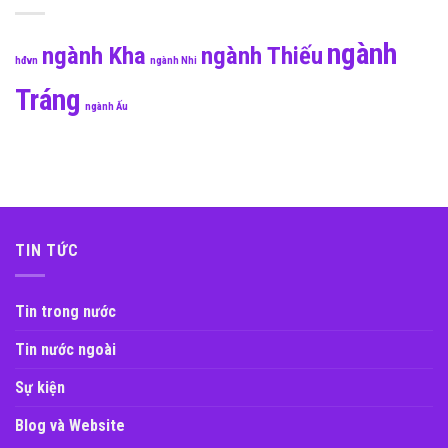
ngành
ngành Kha
ngành Thiếu
hđvn
ngành Nhi
Tráng
ngành Ấu
TIN TỨC
Tin trong nước
Tin nước ngoài
Sự kiện
Blog và Website