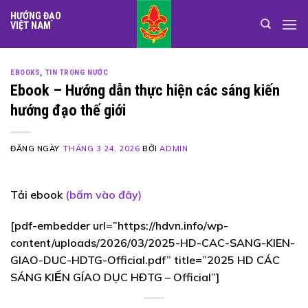
Skip
HƯỚNG ĐẠO
to
VIỆT NAM
content
EBOOKS
,
TIN TRONG NƯỚC
Ebook – Hướng dẫn thực hiện các sáng kiến
hướng đạo thế giới
ĐĂNG NGÀY
THÁNG 3 24, 2026
BỞI
ADMIN
Tải ebook
(bấm vào đây)
[pdf-embedder url=”https://hdvn.info/wp-
content/uploads/2026/03/2025-HD-CAC-SANG-KIEN-
GIAO-DUC-HDTG-Official.pdf” title=”2025 HD CÁC
SÁNG KIẾN GÍAO DỤC HĐTG – Official”]