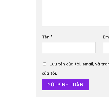
Tên
*
Em
Lưu tên của tôi, email, và tr
của tôi.