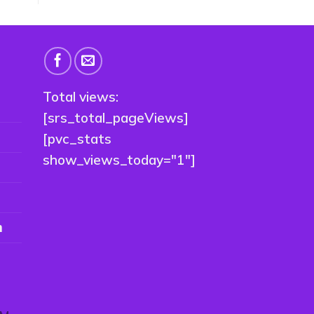
Total views:
[srs_total_pageViews]
[pvc_stats
show_views_today="1"]
n