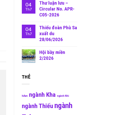
Thư luận lưu –
04
Circular No. APR-
Th7
C05-2026
Thiếu đoàn Phù Sa
04
xuất du
Th7
28/06/2026
Hội bầy miền
2/2026
THẺ
ngành Kha
hđvn
ngành Nhi
ngành
ngành Thiếu