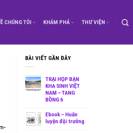
Ề CHÚNG TÔI
KHÁM PHÁ
THƯ VIỆN
BÀI VIẾT GẦN ĐÂY
TRẠI HỌP BẠN
KHA SINH VIỆT
NAM – TANG
BỒNG 6
Ebook – Huấn
luyện đội trưởng
im-