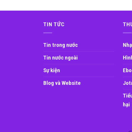
TIN TỨC
TH
Tin trong nước
Nhạ
Tin nước ngoài
Hìn
Sự kiện
Ebo
Blog và Website
Jot
Tiể
hại